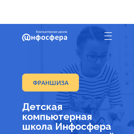
О нас
Цифры и факты
Поддержка
+7 937-117-76-17
ФРАНШИЗА
Детская
компьютерная
школа Инфосфера