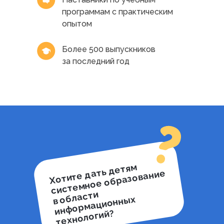
программам с практическим
опытом
Более 500 выпускников
за последний год
Хотите
дать
детя
м
систе
мное образование
в области
ин
фор
мационн
ых
технологий?