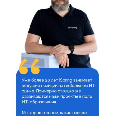
Уже более 20 лет iSpring занимает
ведущие позиции на глобальном ИТ-
рынке. Примерно столько же
развиваются наши проекты в поле
ИТ-образования.
Мы хорошо знаем, какие навыки