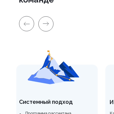
Системный подход
И
Программа рассчитана
К