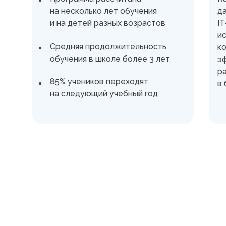
на несколько лет обучения
д
и на детей разных возрастов
I
и
Средняя продолжительность
к
обучения в школе более 3 лет
э
р
85% учеников переходят
в
на следующий учебный год