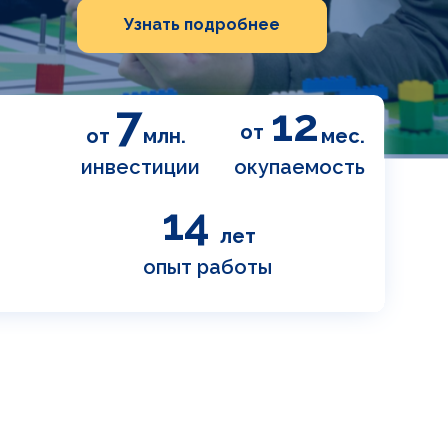
Узнать подробнее
7
12
от
от
млн.
мес.
инвестиции
окупаемость
14
лет
опыт работы