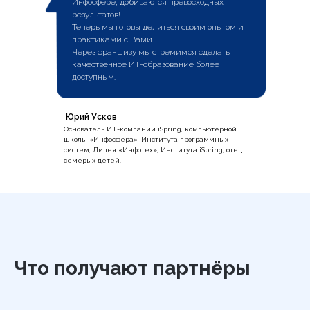
Инфосфере, добиваются превосходных
результатов!
Теперь мы готовы делиться своим опытом и
практиками с Вами.
Через франшизу мы стремимся сделать
качественное ИТ-образование более
доступным.
Юрий Усков
Основатель ИТ-компании iSpring, компьютерной
школы «Инфосфера», Института программных
систем, Лицея «Инфотех», Института iSpring, отец
семерых детей.
Что получают партнёры