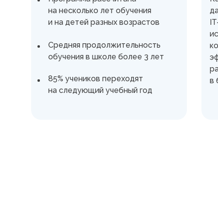
на несколько лет обучения
д
и на детей разных возрастов
I
и
Средняя продолжительность
к
обучения в школе более 3 лет
э
р
85% учеников переходят
в
на следующий учебный год