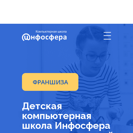
О нас
Цифры и факты
Поддержка
+7 937-117-76-17
ФРАНШИЗА
Детская
компьютерная
школа Инфосфера