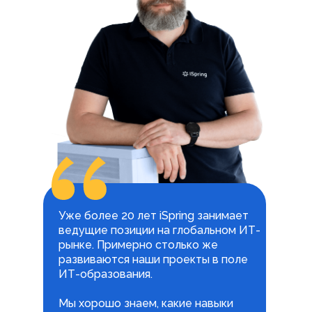
Уже более 20 лет iSpring занимает
ведущие позиции на глобальном ИТ-
рынке. Примерно столько же
развиваются наши проекты в поле
ИТ-образования.
Мы хорошо знаем, какие навыки