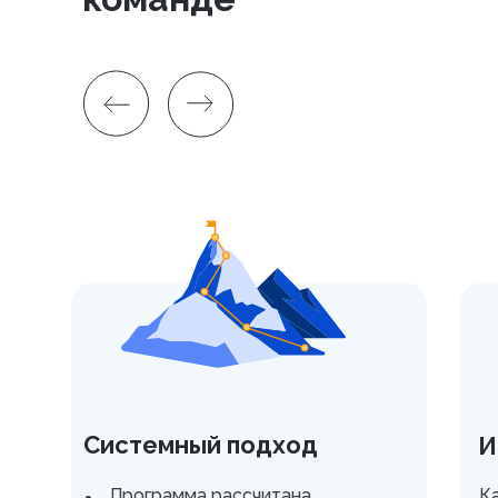
Системный подход
И
Программа рассчитана
К