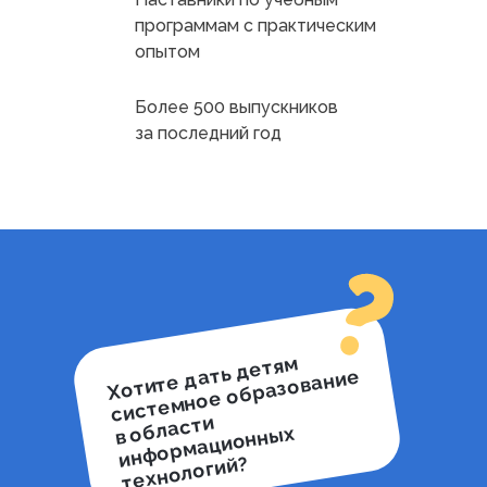
программам с практическим
опытом
Более 500 выпускников
за последний год
Хотите
дать
детя
м
систе
мное образование
в области
ин
фор
мационн
ых
технологий?